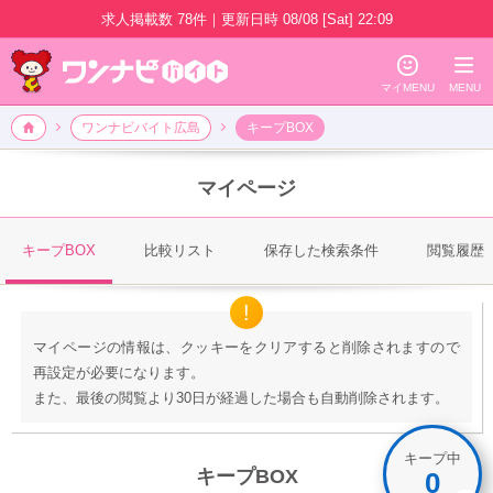
求人掲載数
78件
｜
更新日時
08/08 [Sat] 22:09
☺
≡
マイMENU
MENU
広島エリアの風俗アルバイト求人情報
🏠
ワンナビバイト広島
キープBOX
マイページ
キープBOX
比較リスト
保存した検索条件
閲覧履歴
マイページの情報は、クッキーをクリアすると削除されますので
再設定が必要になります。
また、最後の閲覧より30日が経過した場合も自動削除されます。
キープ中
キープBOX
0