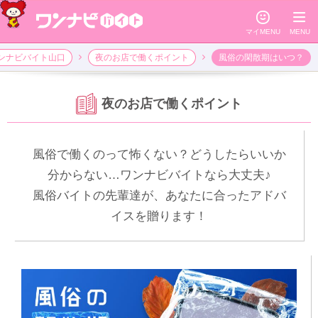
☺
≡
マイMENU
MENU
ンナビバイト山口
夜のお店で働くポイント
風俗の閑散期はいつ？
夜のお店で働くポイント
風俗で働くのって怖くない？どうしたらいいか
分からない…ワンナビバイトなら大丈夫♪
風俗バイトの先輩達が、あなたに合ったアドバ
イスを贈ります！