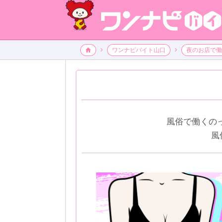
🏠
ワンナビバイト山口
夜のお店で働
風俗で働くの
風