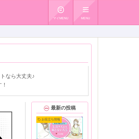
☺
≡
マイMENU
MENU
トなら大丈夫♪
す！
最新の投稿
お役立ち情報