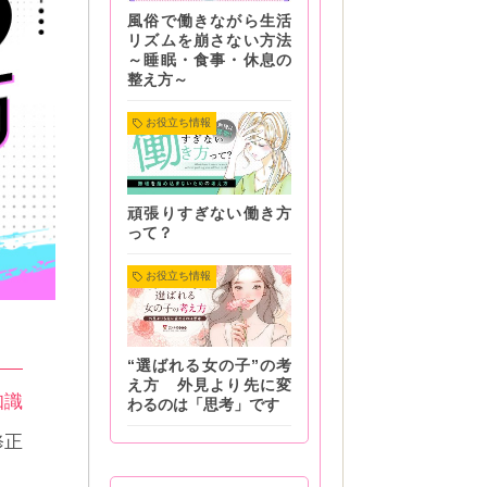
風俗で働きながら生活
リズムを崩さない方法
～睡眠・食事・休息の
整え方～
お役立ち情報
頑張りすぎない働き方
って？
お役立ち情報
“選ばれる女の子”の考
え方 外見より先に変
知識
わるのは「思考」です
修正